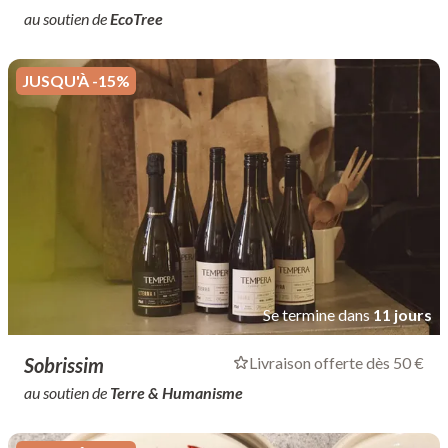
au soutien de
EcoTree
JUSQU'À -15%
Se termine dans
11 jours
Sobrissim
Livraison offerte dès 50 €
au soutien de
Terre & Humanisme