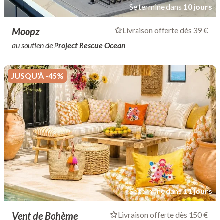
Se termine dans
10 jours
Moopz
Livraison offerte dès 39 €
au soutien de
Project Rescue Ocean
JUSQU'À -45%
Se termine dans
11 jours
Vent de Bohème
Livraison offerte dès 150 €