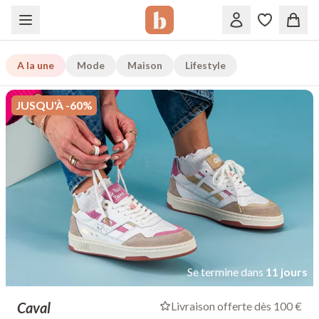
A la une
Mode
Maison
Lifestyle
JUSQU'À -60%
Se termine dans
11 jours
Caval
Livraison offerte dès 100 €