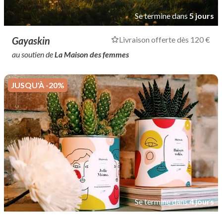
Se termine dans
5 jours
Gayaskin
Livraison offerte dès 120 €
au soutien de
La Maison des femmes
JUSQU'À -20%
Se termine dans
4 jours