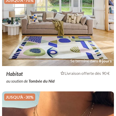
JUSQU'À -70%
Se termine dans
8 jours
Habitat
Livraison offerte dès 90 €
au soutien de
Tombée du Nid
JUSQU'À -30%