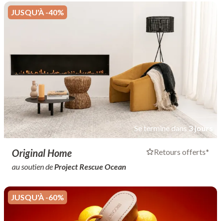
JUSQU'À -40%
Se termine dans
3 jours
Original Home
Retours offerts*
au soutien de
Project Rescue Ocean
JUSQU'À -60%