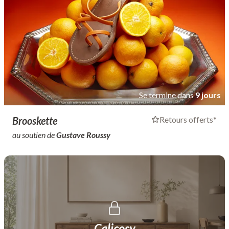
Se termine dans
9 jours
Brooskette
Retours offerts*
au soutien de
Gustave Roussy
Calicosy